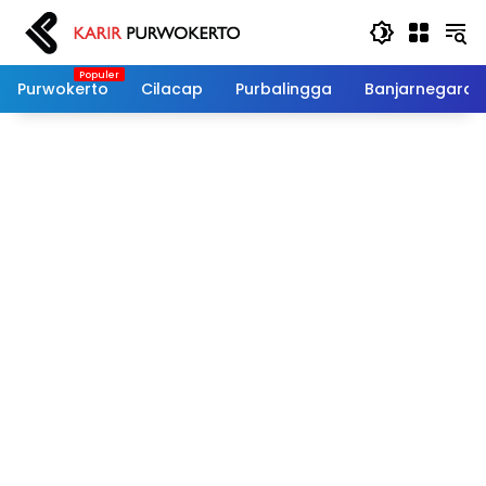
Langsung
ke
konten
Purwokerto
Cilacap
Purbalingga
Banjarnegara