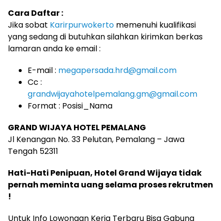
Cara Daftar :
Jika sobat
Karirpurwokerto
memenuhi kualifikasi
yang sedang di butuhkan silahkan kirimkan berkas
lamaran anda ke email :
E-mail :
megapersada.hrd@gmail.com
Cc :
grandwijayahotelpemalang.gm@gmail.com
Format : Posisi_Nama
GRAND WIJAYA HOTEL PEMALANG
Jl Kenangan No. 33 Pelutan, Pemalang – Jawa
Tengah 52311
Hati-Hati Penipuan, Hotel Grand Wijaya tidak
pernah meminta uang selama proses rekrutmen
!
Untuk Info Lowongan Kerja Terbaru Bisa Gabung