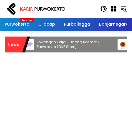
Langsung
ke
konten
Purwokerto
Cilacap
Purbalingga
Banjarnegara
sa
Lowongan Kerja Gudang Kosmetik
Lowon
News
Purwokerto (GKP Store)
Indon