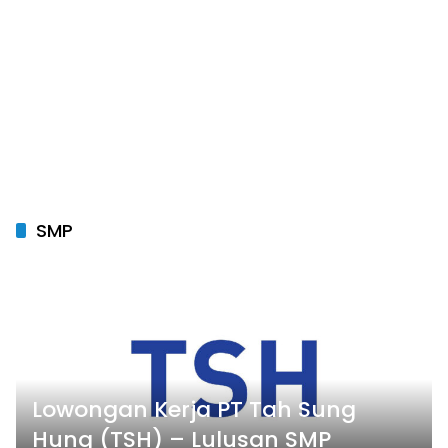
SMP
Lowongan Kerja PT Tah Sung
Hung (TSH) – Lulusan SMP