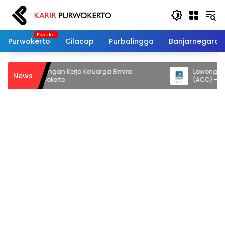
Langsung
ke
konten
Purwokerto
Cilacap
Purbalingga
Banjarnegara
Lowongan Kerja Keluarga Elmira
Lowongan Kerj
News
Purwokerto
(ACC) – Fres
Jurusan)