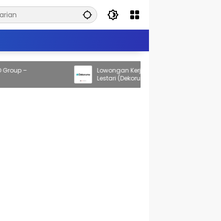
up –
Lowongan Kerja PT Dekoruma Inovasi
Lestari (Dekoruma)