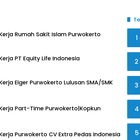
Te
erja Rumah Sakit Islam Purwokerto
1
rja PT Equity Life Indonesia
2
erja Eiger Purwokerto Lulusan SMA/SMK
3
erja Part-Time Purwokerto|Kopkun
4
5
erja Purwokerto CV Extra Pedas Indonesia