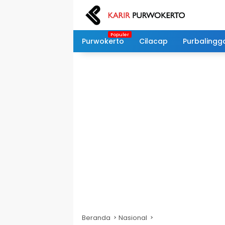
Langsung
ke
konten
Purwokerto
Cilacap
Purbalingg
Beranda
Nasional