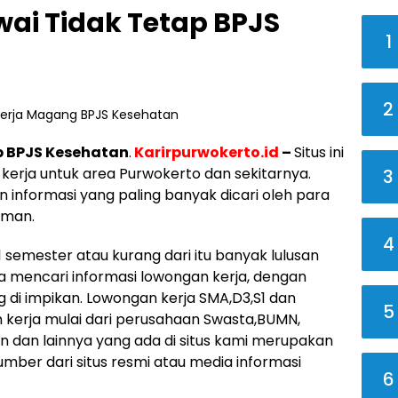
ai Tidak Tetap BPJS
1
2
p BPJS Kesehatan
.
Karirpurwokerto.id
–
Situs ini
erja untuk area Purwokerto dan sekitarnya.
3
 informasi yang paling banyak dicari oleh para
aman.
4
 semester atau kurang dari itu banyak lulusan
a mencari informasi lowongan kerja, dengan
di impikan. Lowongan kerja SMA,D3,S1 dan
5
n kerja mulai dari perusahaan Swasta,BUMN,
 dan lainnya yang ada di situs kami merupakan
mber dari situs resmi atau media informasi
6