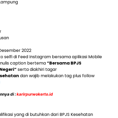
 Lampung
r
rusan
1 Desember 2022
 selfi di Feed Instagram bersama aplikasi Mobile
nulis caption bertema
“Bersama BPJS
Negeri”
serta diakhiri tagar
sehatan
dan wajib melakukan tag plus follow
i
nnya di :
k
a
rirpurwokerto.id
lifikasi yang di butuhkan dari BPJS Kesehatan