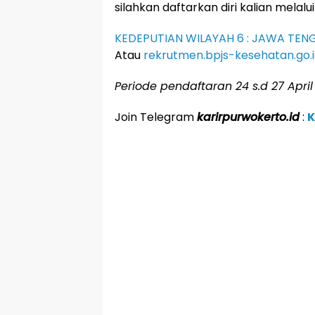
silahkan daftarkan diri kalian melalui 
KEDEPUTIAN WILAYAH 6 : JAWA TEN
Atau
rekrutmen.bpjs-kesehatan.go.
Periode pendaftaran 24 s.d 27 April
Join Telegram
k
a
rirpurwokerto.id
:
K