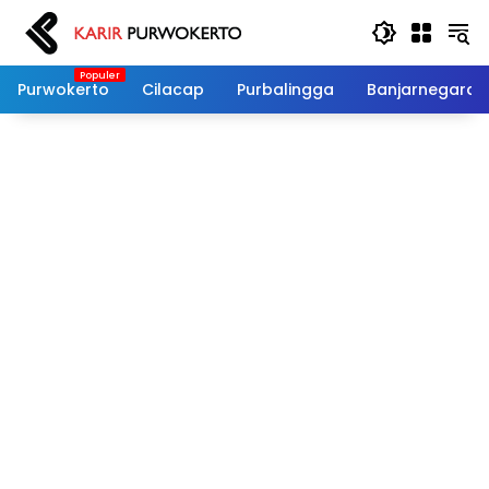
Langsung
ke
konten
Purwokerto
Cilacap
Purbalingga
Banjarnegara