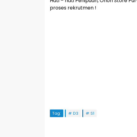
Hati – hati Penipuan, Orion Store 
proses rekrutmen !
Tag:
D3
S1