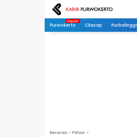
Langsung
ke
konten
Purwokerto
Cilacap
Purbalingg
Beranda
Pilihan