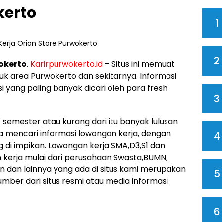
kerto
1
2
okerto
.
Karirpurwokerto.id
– Situs ini memuat
uk area Purwokerto dan sekitarnya. Informasi
 yang paling banyak dicari oleh para fresh
3
 semester atau kurang dari itu banyak lulusan
a mencari informasi lowongan kerja, dengan
4
di impikan. Lowongan kerja SMA,D3,S1 dan
n kerja mulai dari perusahaan Swasta,BUMN,
 dan lainnya yang ada di situs kami merupakan
5
mber dari situs resmi atau media informasi
6