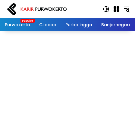
Langsung
ke
konten
Purwokerto
Cilacap
Purbalingga
Banjarnegara