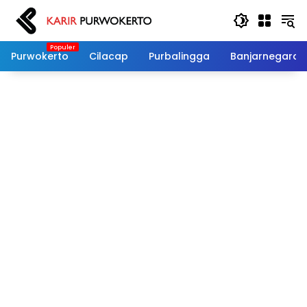
Langsung
ke
konten
Purwokerto
Cilacap
Purbalingga
Banjarnegara