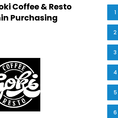
ki Coffee & Resto
1
in Purchasing
2
3
4
5
6