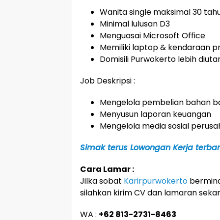
Wanita single maksimal 30 tah
Minimal lulusan D3
Menguasai Microsoft Office
Memiliki laptop & kendaraan pr
Domisili Purwokerto lebih diu
Job Deskripsi :
Mengelola pembelian bahan b
Menyusun laporan keuangan
Mengelola media sosial perus
Simak terus Lowongan Kerja terbaru
Cara Lamar :
Jilka sobat
Karirpurwokerto
bermina
silahkan kirim CV dan lamaran seka
WA :
+62 813-2731-8463