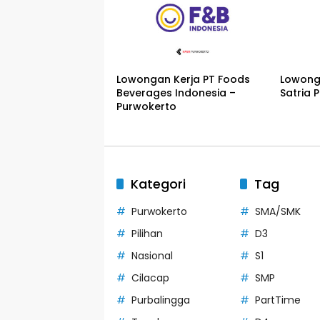
Lowongan Kerja PT Foods
Lowonga
Beverages Indonesia –
Satria 
Purwokerto
Kategori
Tag
Purwokerto
SMA/SMK
Pilihan
D3
Nasional
S1
Cilacap
SMP
Purbalingga
PartTime