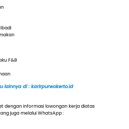
un
ibadi
tamakan
aku F&B
ahaan
 lainnya di : karirpurwokerto.id
t dengan informasi lowongan kerja diatas
rang juga melalui WhatsApp :