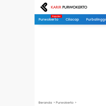
Langsung
ke
konten
Purwokerto
Cilacap
Purbalingg
Beranda
Purwokerto