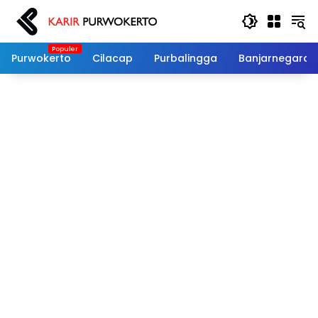
Langsung
ke
konten
Purwokerto
Cilacap
Purbalingga
Banjarnegara