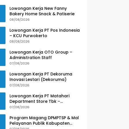
Lowongan Kerja New Fanny
Bakery Home Snack & Patiserie
08/08/2026
Lowongan Kerja PT Pos Indonesia
– KCU Purwokerto
08/08/2026
Lowongan Kerja OTO Group –
Administration Staff
07/08/2026
Lowongan Kerja PT Dekoruma
Inovasi Lestari (Dekoruma)
07/08/2026
Lowongan Kerja PT Matahari
Department Store Tbk –
Purwokerto
07/08/2026
Program Magang DPMPTSP & Mal
Pelayanan Publik Kabupaten
Banyumas