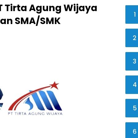
 Tirta Agung Wijaya
1
usan SMA/SMK
2
3
4
5
6