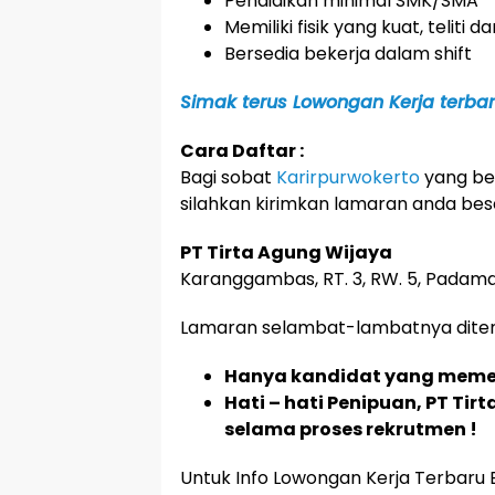
Pendidikan minimal SMK/SMA
Memiliki fisik yang kuat, teliti 
Bersedia bekerja dalam shift
Simak terus Lowongan Kerja terbaru
Cara Daftar :
Bagi sobat
Karirpurwokerto
yang ber
silahkan kirimkan lamaran anda bese
PT Tirta Agung Wijaya
Karanggambas, RT. 3, RW. 5, Padam
Lamaran selambat-lambatnya diteri
Hanya kandidat yang memen
Hati – hati Penipuan, PT Ti
selama proses rekrutmen !
Untuk Info Lowongan Kerja Terbaru