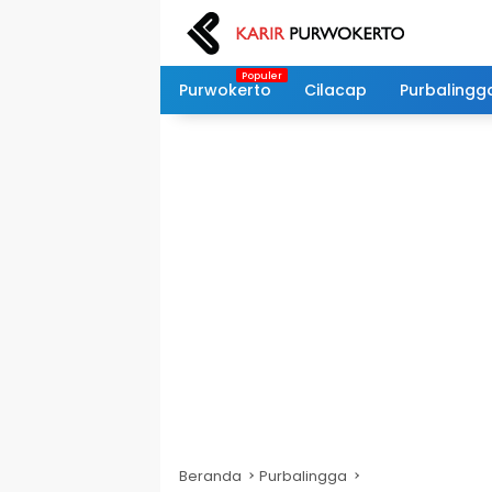
Langsung
ke
konten
Purwokerto
Cilacap
Purbalingg
Beranda
Purbalingga