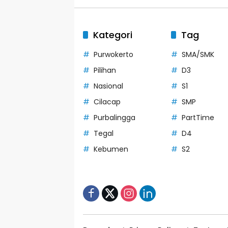
Kategori
Tag
Purwokerto
SMA/SMK
Pilihan
D3
Nasional
S1
Cilacap
SMP
Purbalingga
PartTime
Tegal
D4
Kebumen
S2