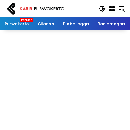
Langsung
ke
konten
Purwokerto
Cilacap
Purbalingga
Banjarnegara