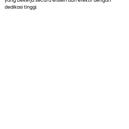
yang bekerja secara efisien dan efektif dengan
dedikasi tinggi.