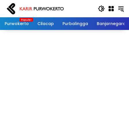
Langsung
ke
konten
Purwokerto
Cilacap
Purbalingga
Banjarnegara