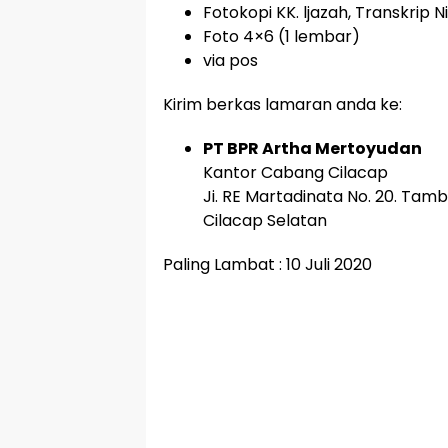
Fotokopi KK. ljazah, Transkrip Ni
Foto 4×6 (1 lembar)
via pos
Kirim berkas lamaran anda ke:
PT BPR Artha Mertoyudan
Kantor Cabang Cilacap
Ji. RE Martadinata No. 20. Tamb
Cilacap Selatan
Paling Lambat : 10 Juli 2020