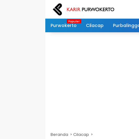
Langsung
ke
konten
Purwokerto
Cilacap
Purbalingg
Beranda
Cilacap