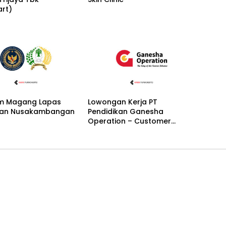
art)
m Magang Lapas
Lowongan Kerja PT
an Nusakambangan
Pendidikan Ganesha
Operation – Customer
Service