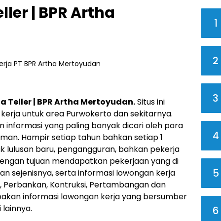
ler | BPR Artha
1
2
3
a Teller | BPR Artha Mertoyudan
.
Situs ini
erja untuk area Purwokerto dan sekitarnya.
 informasi yang paling banyak dicari oleh para
4
man. Hampir setiap tahun bahkan setiap 1
ak lulusan baru, pengangguran, bahkan pekerja
 dengan tujuan mendapatkan pekerjaan yang di
5
an sejenisnya, serta informasi lowongan kerja
, Perbankan, Kontruksi, Pertambangan dan
upakan informasi lowongan kerja yang bersumber
 lainnya.
6