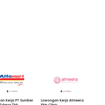
an Kerja PT Sumber
Lowongan Kerja Almeera
 Trijaya Tbk
Skin Clinic