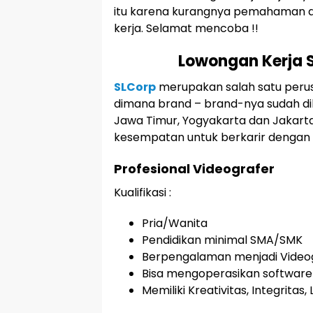
itu karena kurangnya pemahaman 
kerja. Selamat mencoba !!
Lowongan Kerja 
SLCorp
merupakan salah satu perus
dimana brand – brand-nya sudah di
Jawa Timur, Yogyakarta dan Jakart
kesempatan untuk berkarir dengan kua
Profesional Videografer
Kualifikasi :
Pria/Wanita
Pendidikan minimal SMA/SMK
Berpengalaman menjadi Videog
Bisa mengoperasikan software 
Memiliki Kreativitas, Integritas,