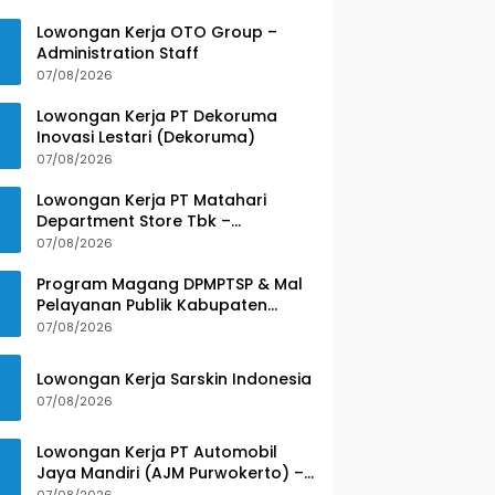
Lowongan Kerja OTO Group –
Administration Staff
07/08/2026
Lowongan Kerja PT Dekoruma
Inovasi Lestari (Dekoruma)
07/08/2026
Lowongan Kerja PT Matahari
Department Store Tbk –
Purwokerto
07/08/2026
Program Magang DPMPTSP & Mal
Pelayanan Publik Kabupaten
Banyumas
07/08/2026
Lowongan Kerja Sarskin Indonesia
07/08/2026
Lowongan Kerja PT Automobil
Jaya Mandiri (AJM Purwokerto) –
Wuling Motors