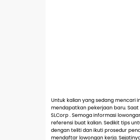
Untuk kalian yang sedang mencari i
mendapatkan pekerjaan baru. Saat i
SLCorp . Semoga informasi lowongan 
referensi buat kalian. Sedikit tips 
dengan teliti dan ikuti prosedur pen
mendaftar lowongan kerja. Sejatiny