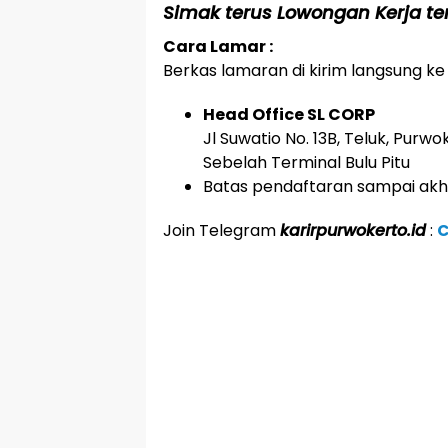
Simak terus Lowongan Kerja ter
Cara Lamar :
Berkas lamaran di kirim langsung ke 
Head Office SL CORP
Jl Suwatio No. 13B, Teluk, Purw
Sebelah Terminal Bulu Pitu
Batas pendaftaran sampai akhi
Join Telegram
k
a
rirpurwokerto.id
:
C