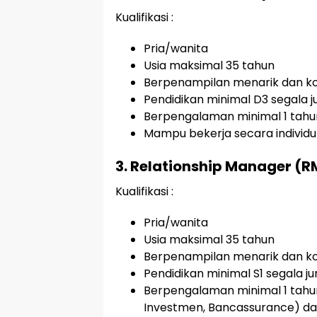
Kualifikasi :
Pria/wanita
Usia maksimal 35 tahun
Berpenampilan menarik dan ko
Pendidikan minimal D3 segala j
Berpengalaman minimal 1 tahu
Mampu bekerja secara individ
3. Relationship Manager (R
Kualifikasi :
Pria/wanita
Usia maksimal 35 tahun
Berpenampilan menarik dan ko
Pendidikan minimal S1 segala j
Berpengalaman minimal 1 tahu
Investmen, Bancassurance) dan