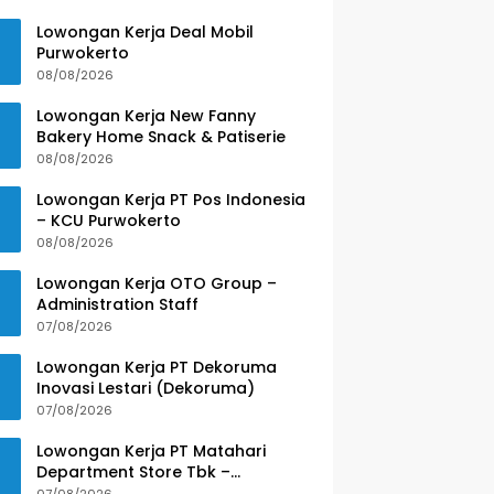
Lowongan Kerja Deal Mobil
Purwokerto
08/08/2026
Lowongan Kerja New Fanny
Bakery Home Snack & Patiserie
08/08/2026
Lowongan Kerja PT Pos Indonesia
– KCU Purwokerto
08/08/2026
Lowongan Kerja OTO Group –
Administration Staff
07/08/2026
Lowongan Kerja PT Dekoruma
Inovasi Lestari (Dekoruma)
07/08/2026
Lowongan Kerja PT Matahari
Department Store Tbk –
Purwokerto