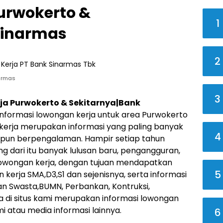
urwokerto &
1
Sinarmas
2
narmas
3
ja Purwokerto & Sekitarnya|Bank
informasi lowongan kerja untuk area Purwokerto
 kerja merupakan informasi yang paling banyak
4
aupun berpengalaman. Hampir setiap tahun
g dari itu banyak lulusan baru, pengangguran,
lowongan kerja, dengan tujuan mendapatkan
5
 kerja SMA,D3,S1 dan sejenisnya, serta informasi
an Swasta,BUMN, Perbankan, Kontruksi,
 di situs kami merupakan informasi lowongan
i atau media informasi lainnya.
6