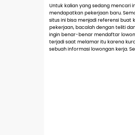
Untuk kalian yang sedang mencari i
mendapatkan pekerjaan baru. Semog
situs ini bisa menjadi referensi buat 
pekerjaan, bacalah dengan teliti dan
ingin benar-benar mendaftar lowon
terjadi saat melamar itu karena
sebuah informasi lowongan kerja. S