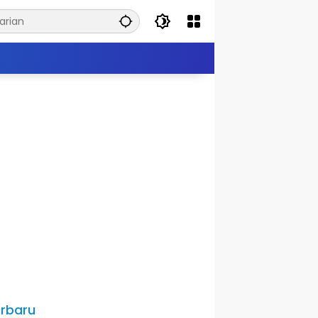
rbaru