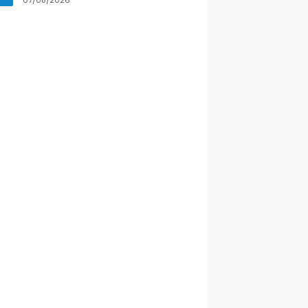
07/08/2026