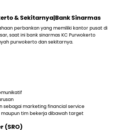
erto & Sekitarnya|Bank Sinarmas
aan perbankan yang memiliki kantor pusat di
sar, saat ini bank sinarmas KC Purwokerto
yah purwokerto dan sekitarnya.
munikatif
urusan
 sebagai marketing financial service
u maupun tim bekerja dibawah target
er (SRO)