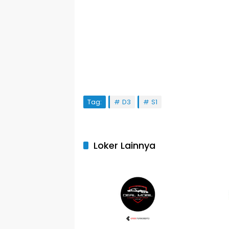
Tag:
D3
S1
Loker Lainnya