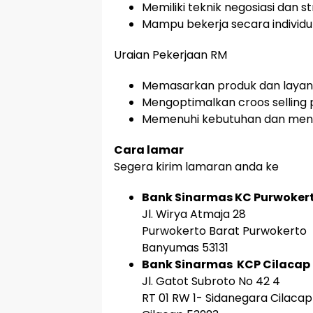
Memiliki teknik negosiasi dan 
Mampu bekerja secara individ
Uraian Pekerjaan RM
Memasarkan produk dan layan
Mengoptimalkan croos selling 
Memenuhi kebutuhan dan menc
Cara lamar
Segera kirim lamaran anda ke
Bank Sinarmas KC Purwoker
Jl. Wirya Atmaja 28
Purwokerto Barat Purwokerto
Banyumas 53131
Bank Sinarmas KCP Cilacap
Jl. Gatot Subroto No 42 4
RT 01 RW 1- Sidanegara Cilaca