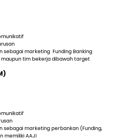
munikatif
urusan
n sebagai marketing Funding Banking
u maupun tim bekerja dibawah target
M)
munikatif
urusan
n sebagai marketing perbankan (Funding,
 memiliki AAJI