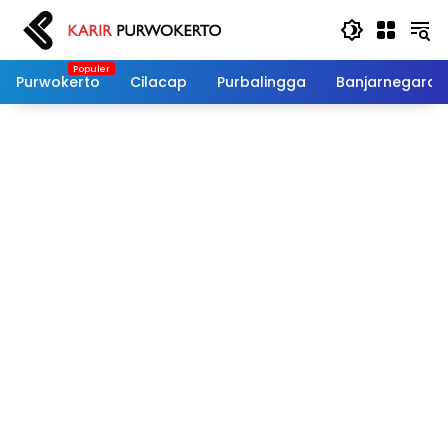
Langsung
ke
konten
Purwokerto
Cilacap
Purbalingga
Banjarnegara