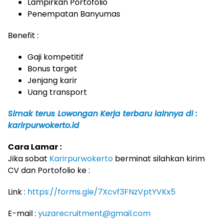
Lampirkan Portofolio
Penempatan Banyumas
Benefit :
Gaji kompetitif
Bonus target
Jenjang karir
Uang transport
Simak terus Lowongan Kerja terbaru lainnya di :
karirpurwokerto.id
Cara Lamar :
Jika sobat
Karirpurwokerto
berminat silahkan kirim
CV dan Portofolio ke :
Link :
https://forms.gle/7Xcvf3FNzVptYVKx5
E-mail :
yuzarecruitment@gmail.com