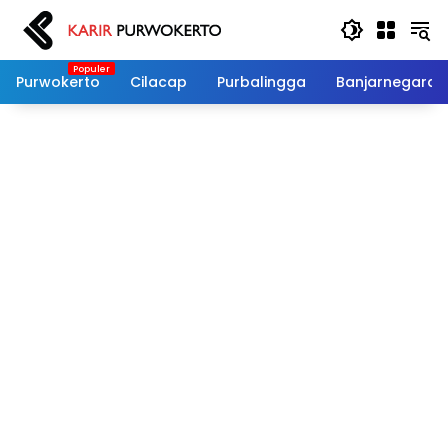
Langsung
ke
konten
Purwokerto
Cilacap
Purbalingga
Banjarnegara