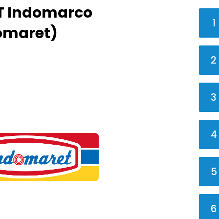
T Indomarco
1
omaret)
2
3
4
5
6