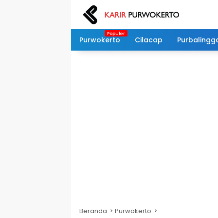
Langsung
ke
konten
Purwokerto
Cilacap
Purbalingg
Beranda
Purwokerto