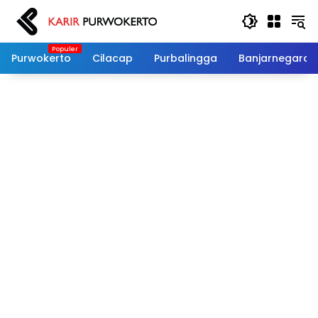
Langsung
ke
konten
Purwokerto
Cilacap
Purbalingga
Banjarnegara