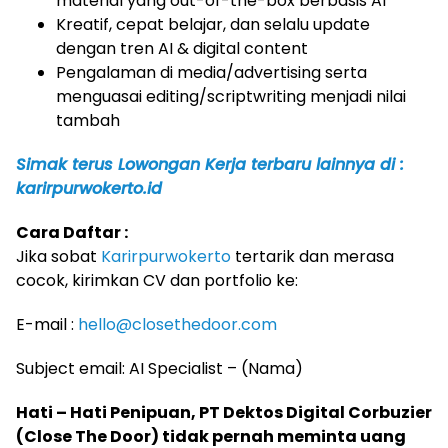
material yang out-of-the-box berbasis AI
Kreatif, cepat belajar, dan selalu update
dengan tren AI & digital content
Pengalaman di media/advertising serta
menguasai editing/scriptwriting menjadi nilai
tambah
Simak terus Lowongan Kerja terbaru lainnya di :
karirpurwokerto.id
Cara Daftar :
Jika sobat
Karirpurwokerto
tertarik dan merasa
cocok, kirimkan CV dan portfolio ke:
E-mail :
hello@closethedoor.com
Subject email: AI Specialist – (Nama)
Hati – Hati Penipuan, PT Dektos Digital Corbuzier
(Close The Door) tidak pernah meminta uang