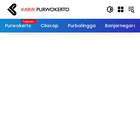
Langsung
ke
konten
Purwokerto
Cilacap
Purbalingga
Banjarnegara