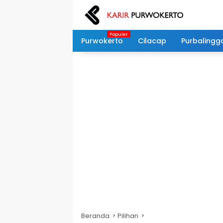
Langsung
ke
konten
Purwokerto
Cilacap
Purbalingg
Beranda
Pilihan