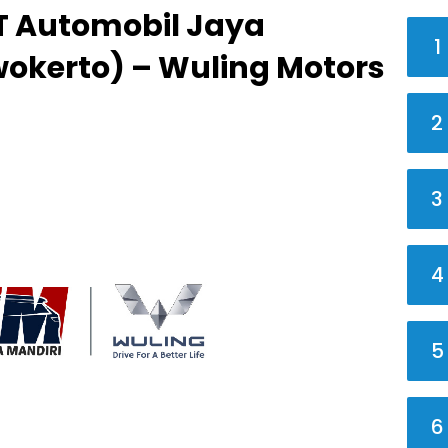
T Automobil Jaya
1
okerto) – Wuling Motors
2
3
4
5
6