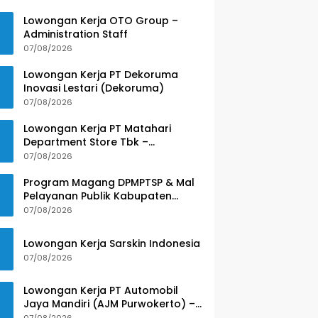
Lowongan Kerja OTO Group –
Administration Staff
07/08/2026
Lowongan Kerja PT Dekoruma
Inovasi Lestari (Dekoruma)
07/08/2026
Lowongan Kerja PT Matahari
Department Store Tbk –
Purwokerto
07/08/2026
Program Magang DPMPTSP & Mal
Pelayanan Publik Kabupaten
Banyumas
07/08/2026
Lowongan Kerja Sarskin Indonesia
07/08/2026
Lowongan Kerja PT Automobil
Jaya Mandiri (AJM Purwokerto) –
Wuling Motors