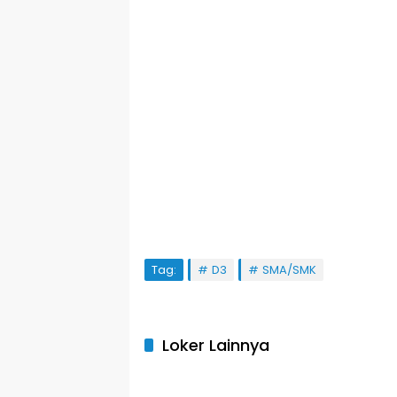
Tag:
D3
SMA/SMK
Loker Lainnya