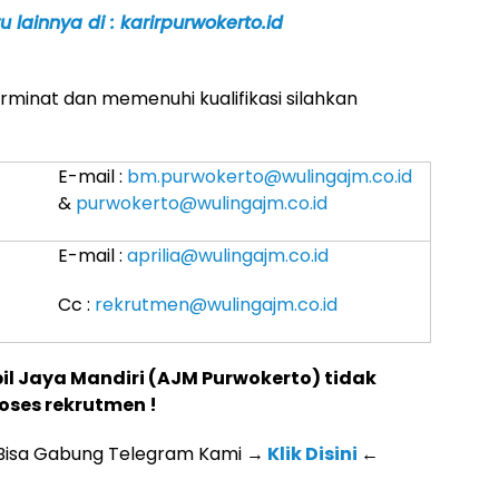
 lainnya di : karirpurwokerto.id
minat dan memenuhi kualifikasi silahkan
E-mail :
bm.purwokerto@wulingajm.co.id
&
purwokerto@wulingajm.co.id
E-mail :
aprilia@wulingajm.co.id
Cc :
rekrutmen@wulingajm.co.id
il Jaya Mandiri (AJM Purwokerto) tidak
ses rekrutmen !
 Bisa Gabung Telegram Kami
→
Klik Disini
←