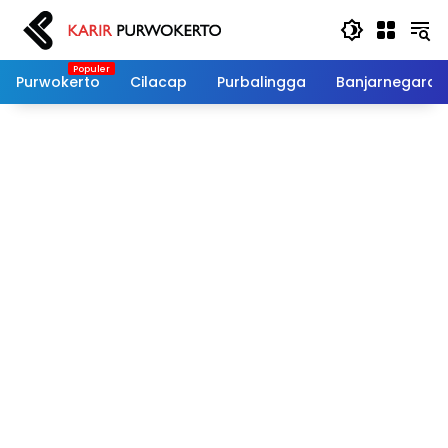
Langsung
ke
konten
Purwokerto
Cilacap
Purbalingga
Banjarnegara