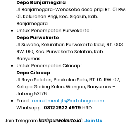
Depo Banjarnegara
Jl Banjarnegara-Wonosobo desa prigi RT. 01 Rw.
01, Kelurahan Prigi, Kec. Sigaluh, Kab.
Banjarnegara
Untuk Penempatan Purwokerto :
Depo Purwokerto
Jl Suwatio, Kelurahan Purwokerto Kidul, RT. 003
RW. 010, Kec. Purwokerto Selatan, Kab.
Banyumas
Untuk Penempatan Cilacap :
Depo Cilacap
Jl Raya Selatan, Pecikalan Satu, RT. 02 RW. 07,
Kelapa Gading Kulon, Wangon, Banyumas –
Jateng 53176
Email :
recruitment.jts@artaboga.com
Whatsapp :
0812 2522 4979
HRD
Join Telegram
k
a
rirpurwokerto.id
:
Join Us