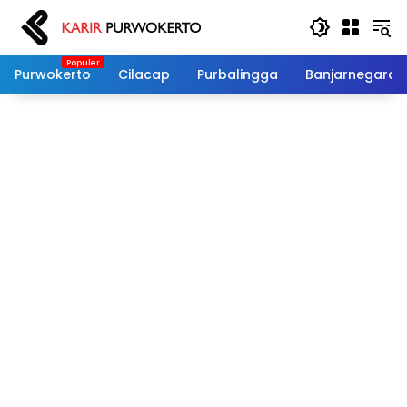
Langsung
ke
konten
Purwokerto
Cilacap
Purbalingga
Banjarnegara