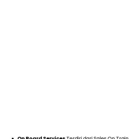
On Board Services
Terdiri dari Sales On Train,