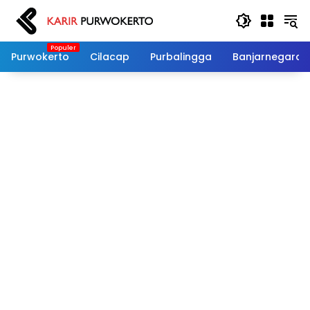
Langsung
ke
konten
Purwokerto
Cilacap
Purbalingga
Banjarnegara