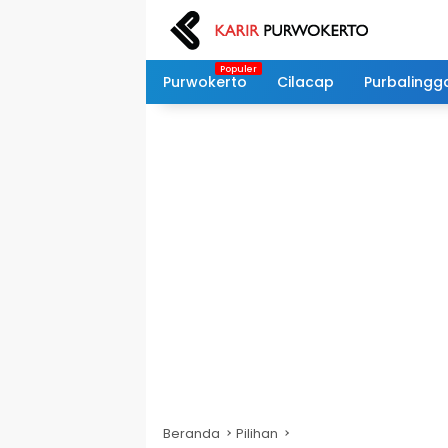
Langsung
ke
konten
Purwokerto
Cilacap
Purbalingg
Beranda
Pilihan