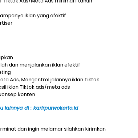
 Tiktok Ads/Meta Ads minimal 1 tahun
ampanye iklan yang efektif
rtiser
apkan
ah dan menjalankan iklan efektif
eting
eta Ads, Mengontrol jalannya iklan Tiktok
il iklan Tiktok ads/meta ads
konsep konten
 lainnya di : karirpurwokerto.id
minat dan ingin melamar silahkan kirimkan