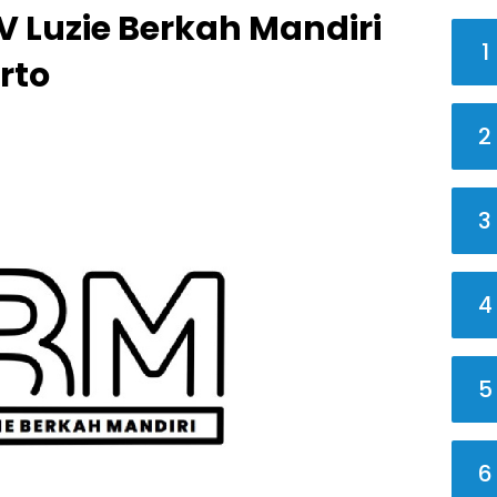
 Luzie Berkah Mandiri
1
rto
2
3
4
5
6