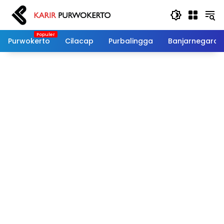
Langsung
ke
konten
Purwokerto
Cilacap
Purbalingga
Banjarnegara