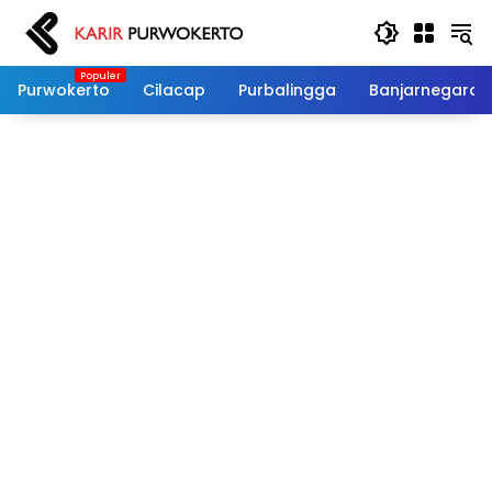
Langsung
ke
konten
Purwokerto
Cilacap
Purbalingga
Banjarnegara