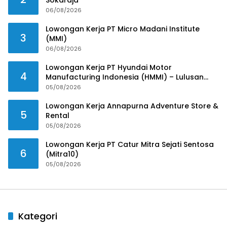
Sokaraja
06/08/2026
Lowongan Kerja PT Micro Madani Institute
3
(MMI)
06/08/2026
Lowongan Kerja PT Hyundai Motor
4
Manufacturing Indonesia (HMMI) – Lulusan
SMK
05/08/2026
Lowongan Kerja Annapurna Adventure Store &
5
Rental
05/08/2026
Lowongan Kerja PT Catur Mitra Sejati Sentosa
6
(Mitra10)
05/08/2026
Kategori