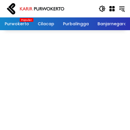
Langsung
ke
konten
Purwokerto
Cilacap
Purbalingga
Banjarnegara