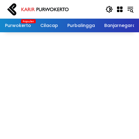
Langsung
ke
konten
Purwokerto
Cilacap
Purbalingga
Banjarnegara