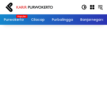
Langsung
ke
konten
Purwokerto
Cilacap
Purbalingga
Banjarnegara