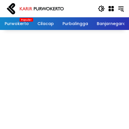
Langsung
ke
konten
Purwokerto
Cilacap
Purbalingga
Banjarnegara