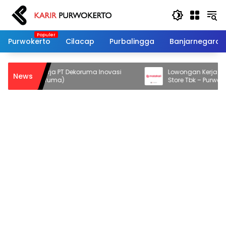
Langsung
ke
konten
Purwokerto
Cilacap
Purbalingga
Banjarnegara
owongan Kerja PT Dekoruma Inovasi
Lowongan Kerja PT Mat
News
stari (Dekoruma)
Store Tbk – Purwokerto