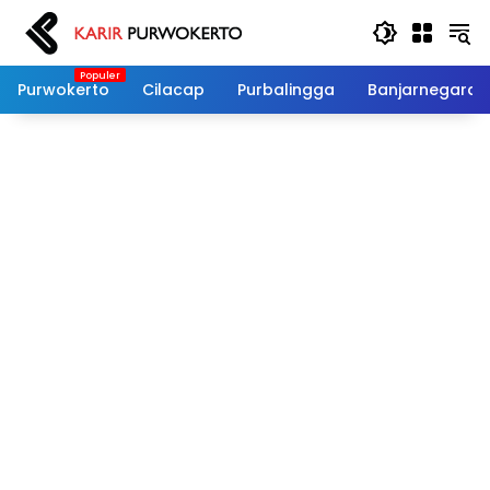
Langsung
ke
konten
Purwokerto
Cilacap
Purbalingga
Banjarnegara