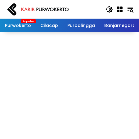
Langsung
ke
konten
Purwokerto
Cilacap
Purbalingga
Banjarnegara