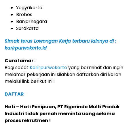
Yogyakarta
Brebes
Banjarnegara
Surakarta
Simak terus Lowongan Kerja terbaru lainnya di :
karirpurwokerto.id
Cara lamar :
Bagi sobat
Karirpurwokerto
yang berminat dan ingin
melamar pekerjaan ini silahkan daftarkan diri kalian
melalui link berikut ini :
DAFTAR
Hati – Hati Penipuan, PT Eigerindo Multi Produk
Industri tidak pernah meminta uang selama
proses rekrutmen !