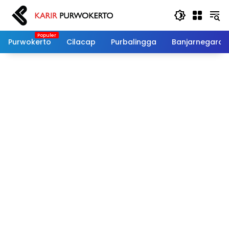
Langsung
ke
konten
Purwokerto
Cilacap
Purbalingga
Banjarnegara