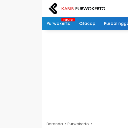
Langsung
ke
konten
Purwokerto
Cilacap
Purbalingg
Beranda
Purwokerto