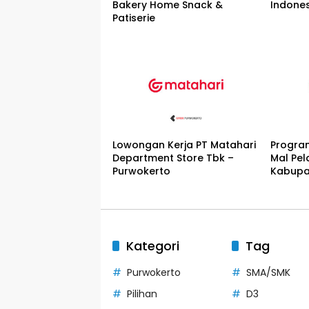
Bakery Home Snack &
Indone
Patiserie
Lowongan Kerja PT Matahari
Progra
Department Store Tbk –
Mal Pel
Purwokerto
Kabupa
Kategori
Tag
Purwokerto
SMA/SMK
Pilihan
D3