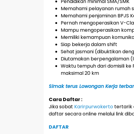
Pendidikan minimal SMA/SMK
Memahami pelayanan rumah s
Memahami penjaminan BPJS Ke
Pernah mengoperasikan V-Cla
Mampu mengoperasikan komput
Memiliki kemampuan komunikas
Siap bekerja dalam shift
Sehat jasmani (dibuktikan den
Diutamakan berpengalaman (l
Waktu tempuh dari domisili ke
maksimal 20 km
Simak terus Lowongan Kerja terbaru
Cara Daftar :
Jika sobat
Karirpurwokerto
tertarik 
daftar secara online melalui link diba
DAFTAR