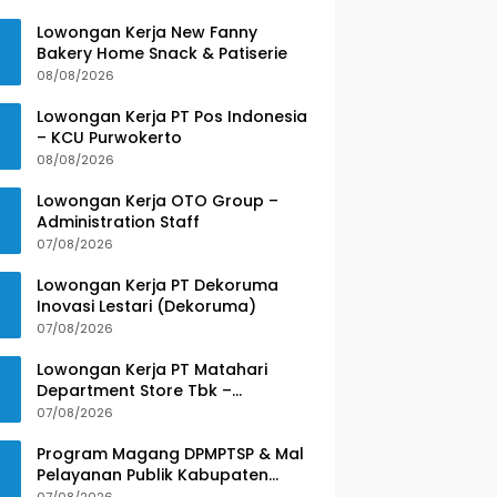
Lowongan Kerja New Fanny
Bakery Home Snack & Patiserie
08/08/2026
Lowongan Kerja PT Pos Indonesia
– KCU Purwokerto
08/08/2026
Lowongan Kerja OTO Group –
Administration Staff
07/08/2026
Lowongan Kerja PT Dekoruma
Inovasi Lestari (Dekoruma)
07/08/2026
Lowongan Kerja PT Matahari
Department Store Tbk –
Purwokerto
07/08/2026
Program Magang DPMPTSP & Mal
Pelayanan Publik Kabupaten
Banyumas