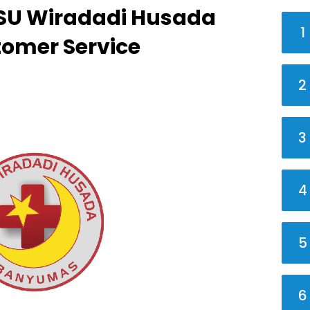
SU Wiradadi Husada
1
tomer Service
2
3
4
5
6