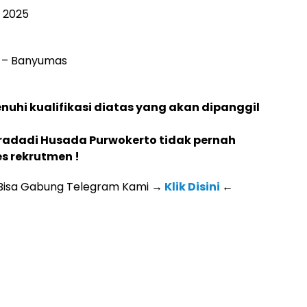
r 2025
ja – Banyumas
hi kualifikasi diatas yang akan dipanggil
iradadi Husada Purwokerto tidak pernah
s rekrutmen !
 Bisa Gabung Telegram Kami
→
Klik Disini
←