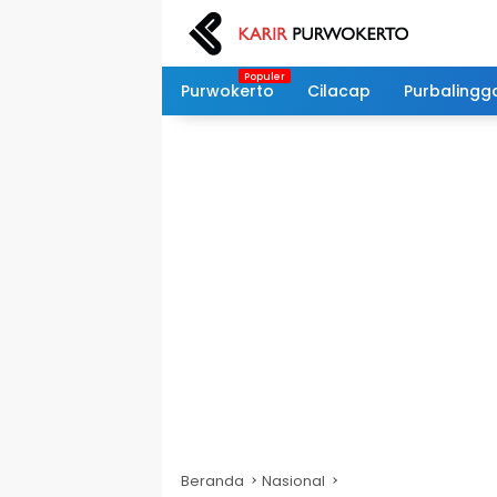
Langsung
ke
konten
Purwokerto
Cilacap
Purbalingg
Beranda
Nasional