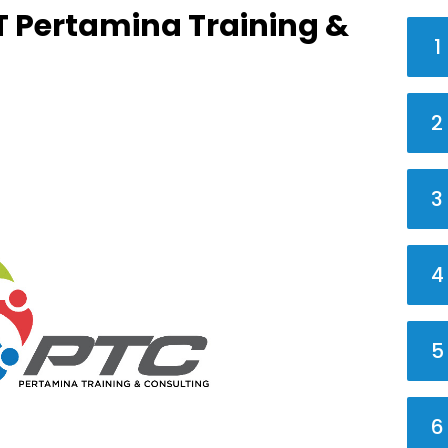
 Pertamina Training &
1
2
3
4
5
6