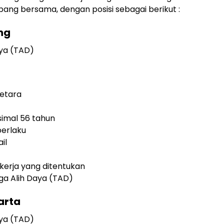
ng bersama, dengan posisi sebagai berikut :
ng
aya (TAD)
setara
simal 56 tahun
berlaku
il
 kerja yang ditentukan
ga Alih Daya (TAD)
arta
aya (TAD)