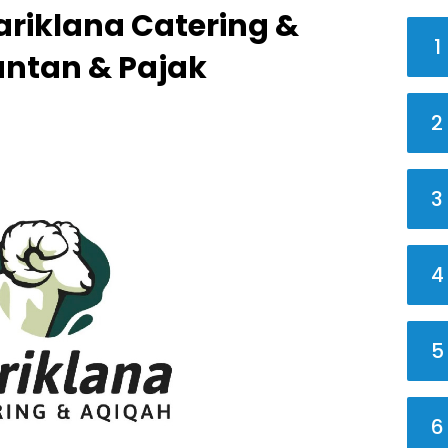
riklana Catering &
1
untan & Pajak
2
3
4
5
6