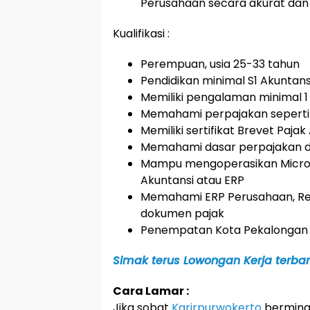
Perusahaan secara akurat dan
Kualifikasi :
Perempuan, usia 25-33 tahun
Pendidikan minimal S1 Akuntansi
Memiliki pengalaman minimal 1
Memahami perpajakan seperti PP
Memiliki sertifikat Brevet Paja
Memahami dasar perpajakan d
Mampu mengoperasikan Microso
Akuntansi atau ERP
Memahami ERP Perusahaan, Rekon
dokumen pajak
Penempatan Kota Pekalongan
Simak terus Lowongan Kerja terbaru
Cara Lamar :
Jika sobat
Karirpurwokerto
berminat