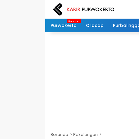
Langsung
ke
konten
Purwokerto
Cilacap
Purbalingg
Beranda
Pekalongan