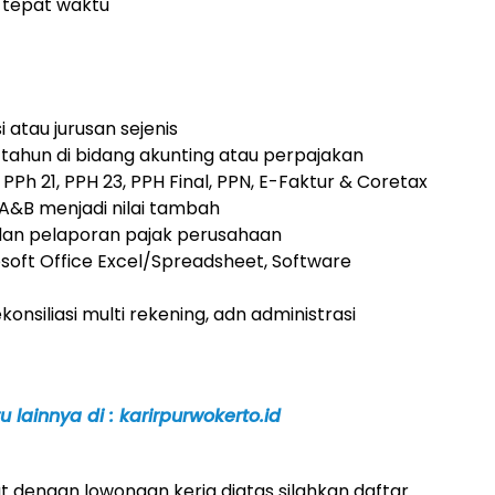
 tepat waktu
 atau jurusan sejenis
 tahun di bidang akunting atau perpajakan
h 21, PPH 23, PPH Final, PPN, E-Faktur & Coretax
k A&B menjadi nilai tambah
an pelaporan pajak perusahaan
ft Office Excel/Spreadsheet, Software
siliasi multi rekening, adn administrasi
 lainnya di : karirpurwokerto.id
 dengan lowongan kerja diatas silahkan daftar