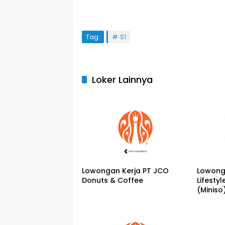
Tag:
S1
Loker Lainnya
Lowongan Kerja PT JCO
Lowonga
Donuts & Coffee
Lifesty
(Miniso