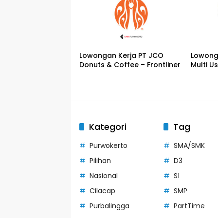
Lowongan Kerja PT JCO
Lowong
Donuts & Coffee – Frontliner
Multi U
Kategori
Tag
Purwokerto
SMA/SMK
Pilihan
D3
Nasional
S1
Cilacap
SMP
Purbalingga
PartTime