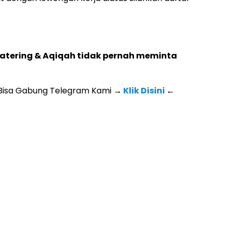
 Catering & Aqiqah tidak pernah meminta
 Bisa Gabung Telegram Kami
→
Klik Disini
←