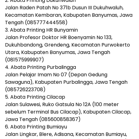
2. Abata Printing Dukuhwaluh
Jalan Raden Patah No 371b Dusun III Dukuhwaluh,
Kecamatan Kembaran, Kabupaten Banyumas, Jawa
Tengah (085777444558)
3. Abata Printing HR Bunyamin
Jalan Profesor Doktor HR Boenyamin No 133,
Dukuhbandong, Grendeng, Kecamatan Purwokerto
Utara, Kabupaten Banyumas, Jawa Tengah
(081575999907)
4. Abata Printing Purbalingga
Jalan Pelajar Imam No 07 (Depan Gedung
Sawaguna), Kabupaten Purbalingga, Jawa Tengah
(085726223708)
5. Abata Printing Cilacap
Jalan Sulawesi, Ruko Gatsula No 12A (100 meter
sebelum Terminal Bus Cilacap), Kabupaten Cilacap,
Jawa Tengah (085600858367)
6. Abata Printing Bumiayu
Jalan Lingkar, Blere, Adisana, Kecamatan Bumiayu,