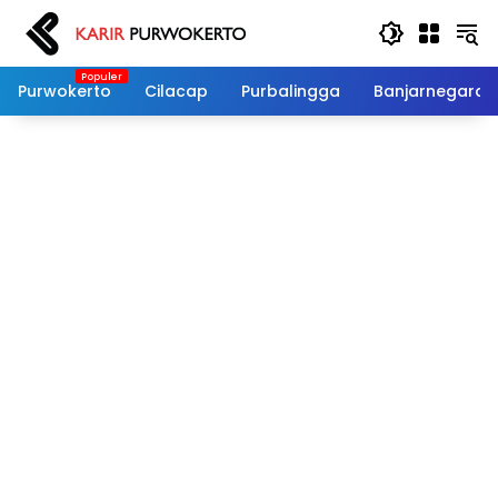
Langsung
ke
konten
Purwokerto
Cilacap
Purbalingga
Banjarnegara